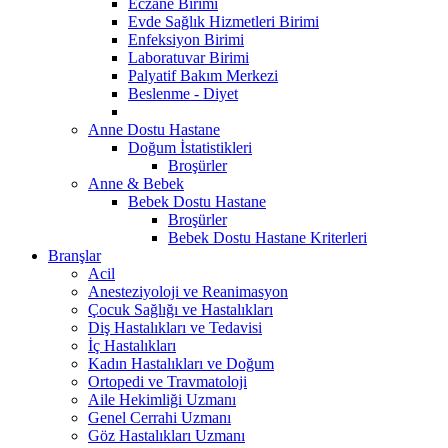
Eczane Birimi
Evde Sağlık Hizmetleri Birimi
Enfeksiyon Birimi
Laboratuvar Birimi
Palyatif Bakım Merkezi
Beslenme - Diyet
Anne Dostu Hastane
Doğum İstatistikleri
Broşürler
Anne & Bebek
Bebek Dostu Hastane
Broşürler
Bebek Dostu Hastane Kriterleri
Branşlar
Acil
Anesteziyoloji ve Reanimasyon
Çocuk Sağlığı ve Hastalıkları
Diş Hastalıkları ve Tedavisi
İç Hastalıkları
Kadın Hastalıkları ve Doğum
Ortopedi ve Travmatoloji
Aile Hekimliği Uzmanı
Genel Cerrahi Uzmanı
Göz Hastalıkları Uzmanı