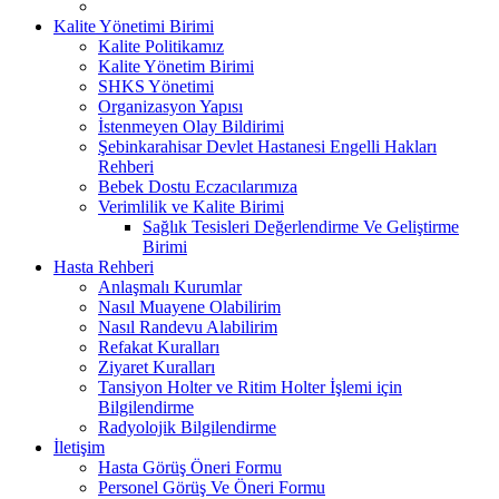
Kalite Yönetimi Birimi
Kalite Politikamız
Kalite Yönetim Birimi
SHKS Yönetimi
Organizasyon Yapısı
İstenmeyen Olay Bildirimi
Şebinkarahisar Devlet Hastanesi Engelli Hakları
Rehberi
Bebek Dostu Eczacılarımıza
Verimlilik ve Kalite Birimi
Sağlık Tesisleri Değerlendirme Ve Geliştirme
Birimi
Hasta Rehberi
Anlaşmalı Kurumlar
Nasıl Muayene Olabilirim
Nasıl Randevu Alabilirim
Refakat Kuralları
Ziyaret Kuralları
Tansiyon Holter ve Ritim Holter İşlemi için
Bilgilendirme
Radyolojik Bilgilendirme
İletişim
Hasta Görüş Öneri Formu
Personel Görüş Ve Öneri Formu