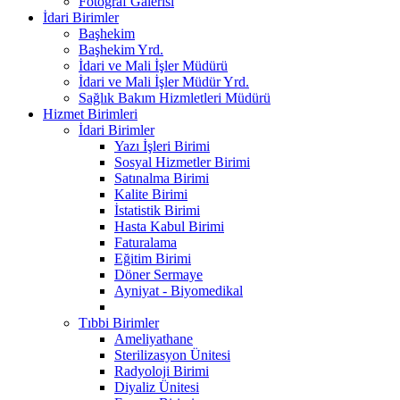
Fotoğraf Galerisi
İdari Birimler
Başhekim
Başhekim Yrd.
İdari ve Mali İşler Müdürü
İdari ve Mali İşler Müdür Yrd.
Sağlık Bakım Hizmletleri Müdürü
Hizmet Birimleri
İdari Birimler
Yazı İşleri Birimi
Sosyal Hizmetler Birimi
Satınalma Birimi
Kalite Birimi
İstatistik Birimi
Hasta Kabul Birimi
Faturalama
Eğitim Birimi
Döner Sermaye
Ayniyat - Biyomedikal
Tıbbi Birimler
Ameliyathane
Sterilizasyon Ünitesi
Radyoloji Birimi
Diyaliz Ünitesi