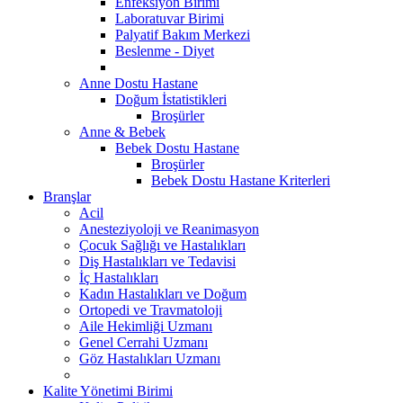
Enfeksiyon Birimi
Laboratuvar Birimi
Palyatif Bakım Merkezi
Beslenme - Diyet
Anne Dostu Hastane
Doğum İstatistikleri
Broşürler
Anne & Bebek
Bebek Dostu Hastane
Broşürler
Bebek Dostu Hastane Kriterleri
Branşlar
Acil
Anesteziyoloji ve Reanimasyon
Çocuk Sağlığı ve Hastalıkları
Diş Hastalıkları ve Tedavisi
İç Hastalıkları
Kadın Hastalıkları ve Doğum
Ortopedi ve Travmatoloji
Aile Hekimliği Uzmanı
Genel Cerrahi Uzmanı
Göz Hastalıkları Uzmanı
Kalite Yönetimi Birimi