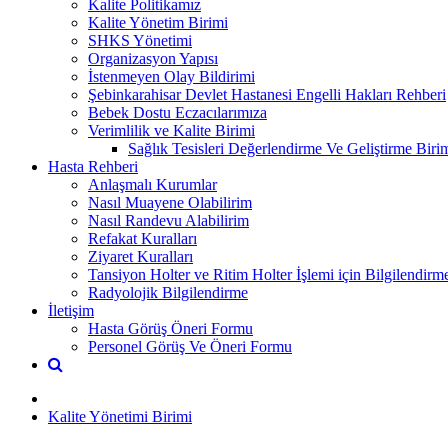
Kalite Politikamız
Kalite Yönetim Birimi
SHKS Yönetimi
Organizasyon Yapısı
İstenmeyen Olay Bildirimi
Şebinkarahisar Devlet Hastanesi Engelli Hakları Rehberi
Bebek Dostu Eczacılarımıza
Verimlilik ve Kalite Birimi
Sağlık Tesisleri Değerlendirme Ve Geliştirme Biri
Hasta Rehberi
Anlaşmalı Kurumlar
Nasıl Muayene Olabilirim
Nasıl Randevu Alabilirim
Refakat Kuralları
Ziyaret Kuralları
Tansiyon Holter ve Ritim Holter İşlemi için Bilgilendirm
Radyolojik Bilgilendirme
İletişim
Hasta Görüş Öneri Formu
Personel Görüş Ve Öneri Formu
Kalite Yönetimi Birimi