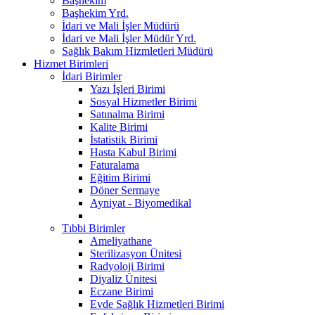
Başhekim
Başhekim Yrd.
İdari ve Mali İşler Müdürü
İdari ve Mali İşler Müdür Yrd.
Sağlık Bakım Hizmletleri Müdürü
Hizmet Birimleri
İdari Birimler
Yazı İşleri Birimi
Sosyal Hizmetler Birimi
Satınalma Birimi
Kalite Birimi
İstatistik Birimi
Hasta Kabul Birimi
Faturalama
Eğitim Birimi
Döner Sermaye
Ayniyat - Biyomedikal
Tıbbi Birimler
Ameliyathane
Sterilizasyon Ünitesi
Radyoloji Birimi
Diyaliz Ünitesi
Eczane Birimi
Evde Sağlık Hizmetleri Birimi