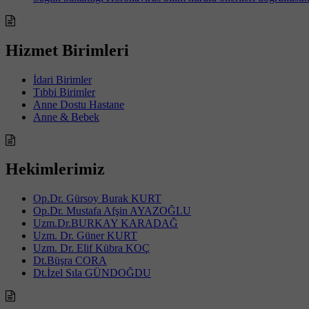
Hizmet Birimleri
İdari Birimler
Tıbbi Birimler
Anne Dostu Hastane
Anne & Bebek
Hekimlerimiz
Op.Dr. Gürsoy Burak KURT
Op.Dr. Mustafa Afşin AYAZOĞLU
Uzm.Dr.BURKAY KARADAĞ
Uzm. Dr. Güner KURT
Uzm. Dr. Elif Kübra KOÇ
Dt.Büşra CORA
Dt.İzel Sıla GÜNDOĞDU