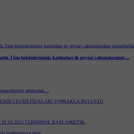
dık.Tüm hekimlerimizin katılımları ile peyzaj çalışmalarımızı ...
şmacılarımız tarafından ...
ŞEBİN CEVİZİ FİDALARI TOPRAKLA BULUŞTU
.03.2023 TARİHİNDE BAŞLAMIŞTIR.
da hastenemizce ilave ...