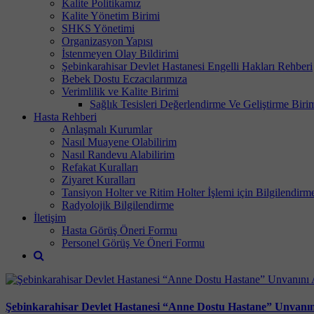
Kalite Politikamız
Kalite Yönetim Birimi
SHKS Yönetimi
Organizasyon Yapısı
İstenmeyen Olay Bildirimi
Şebinkarahisar Devlet Hastanesi Engelli Hakları Rehberi
Bebek Dostu Eczacılarımıza
Verimlilik ve Kalite Birimi
Sağlık Tesisleri Değerlendirme Ve Geliştirme Biri
Hasta Rehberi
Anlaşmalı Kurumlar
Nasıl Muayene Olabilirim
Nasıl Randevu Alabilirim
Refakat Kuralları
Ziyaret Kuralları
Tansiyon Holter ve Ritim Holter İşlemi için Bilgilendirm
Radyolojik Bilgilendirme
İletişim
Hasta Görüş Öneri Formu
Personel Görüş Ve Öneri Formu
Şebinkarahisar Devlet Hastanesi “Anne Dostu Hastane” Unvanın