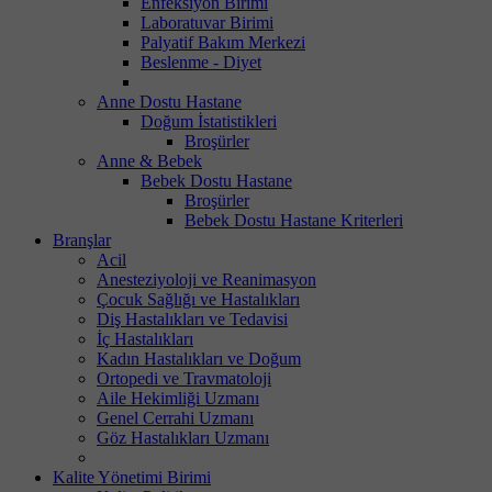
Enfeksiyon Birimi
Laboratuvar Birimi
Palyatif Bakım Merkezi
Beslenme - Diyet
Anne Dostu Hastane
Doğum İstatistikleri
Broşürler
Anne & Bebek
Bebek Dostu Hastane
Broşürler
Bebek Dostu Hastane Kriterleri
Branşlar
Acil
Anesteziyoloji ve Reanimasyon
Çocuk Sağlığı ve Hastalıkları
Diş Hastalıkları ve Tedavisi
İç Hastalıkları
Kadın Hastalıkları ve Doğum
Ortopedi ve Travmatoloji
Aile Hekimliği Uzmanı
Genel Cerrahi Uzmanı
Göz Hastalıkları Uzmanı
Kalite Yönetimi Birimi