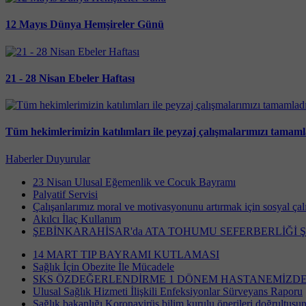
12 Mayıs Dünya Hemşireler Günü
21 - 28 Nisan Ebeler Haftası
Tüm hekimlerimizin katılımları ile peyzaj çalışmalarımızı tamamla
Haberler
Duyurular
23 Nisan Ulusal Eğemenlik ve Cocuk Bayramı
Palyatif Servisi
Çalışanlarımız moral ve motivasyonunu artırmak için sosyal çalı
Akılcı İlaç Kullanım
ŞEBİNKARAHİSAR'da ATA TOHUMU SEFERBERLİĞİ 
14 MART TIP BAYRAMI KUTLAMASI
Sağlık İçin Obezite İle Mücadele
SKS ÖZDEĞERLENDİRME 1 DÖNEM HASTANEMİZDE 01
Ulusal Sağlık Hizmeti İlişkili Enfeksiyonlar Sürveyans Raporu
Sağlık bakanlığı Koronavirüs bilim kurulu önerileri doğrultusun