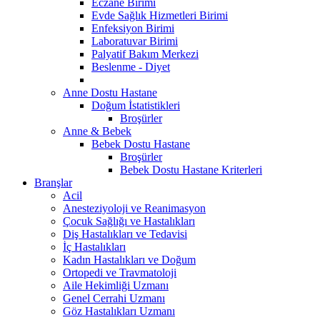
Eczane Birimi
Evde Sağlık Hizmetleri Birimi
Enfeksiyon Birimi
Laboratuvar Birimi
Palyatif Bakım Merkezi
Beslenme - Diyet
Anne Dostu Hastane
Doğum İstatistikleri
Broşürler
Anne & Bebek
Bebek Dostu Hastane
Broşürler
Bebek Dostu Hastane Kriterleri
Branşlar
Acil
Anesteziyoloji ve Reanimasyon
Çocuk Sağlığı ve Hastalıkları
Diş Hastalıkları ve Tedavisi
İç Hastalıkları
Kadın Hastalıkları ve Doğum
Ortopedi ve Travmatoloji
Aile Hekimliği Uzmanı
Genel Cerrahi Uzmanı
Göz Hastalıkları Uzmanı