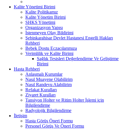
Kalite Yönetimi Birimi
Kalite Politikamız
Kalite Yönetim Birimi
SHKS Yönetimi
Organizasyon Yapısı
İstenmeyen Olay Bildirimi
Şebinkarahisar Devlet Hastanesi Engelli Hakları
Rehberi
Bebek Dostu Eczacılarımıza
Verimlilik ve Kalite Birimi
Sağlık Tesisleri Değerlendirme Ve Geliştirme
Birimi
Hasta Rehberi
Anlaşmalı Kurumlar
Nasıl Muayene Olabilirim
Nasıl Randevu Alabilirim
Refakat Kuralları
Ziyaret Kuralları
Tansiyon Holter ve Ritim Holter İşlemi için
Bilgilendirme
Radyolojik Bilgilendirme
İletişim
Hasta Görüş Öneri Formu
Personel Görüş Ve Öneri Formu