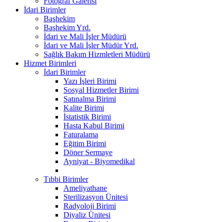
Fotoğraf Galerisi
İdari Birimler
Başhekim
Başhekim Yrd.
İdari ve Mali İşler Müdürü
İdari ve Mali İşler Müdür Yrd.
Sağlık Bakım Hizmletleri Müdürü
Hizmet Birimleri
İdari Birimler
Yazı İşleri Birimi
Sosyal Hizmetler Birimi
Satınalma Birimi
Kalite Birimi
İstatistik Birimi
Hasta Kabul Birimi
Faturalama
Eğitim Birimi
Döner Sermaye
Ayniyat - Biyomedikal
Tıbbi Birimler
Ameliyathane
Sterilizasyon Ünitesi
Radyoloji Birimi
Diyaliz Ünitesi