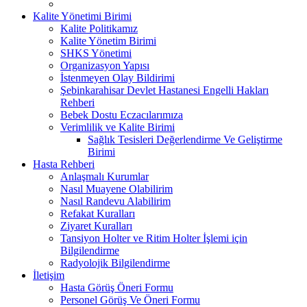
Kalite Yönetimi Birimi
Kalite Politikamız
Kalite Yönetim Birimi
SHKS Yönetimi
Organizasyon Yapısı
İstenmeyen Olay Bildirimi
Şebinkarahisar Devlet Hastanesi Engelli Hakları
Rehberi
Bebek Dostu Eczacılarımıza
Verimlilik ve Kalite Birimi
Sağlık Tesisleri Değerlendirme Ve Geliştirme
Birimi
Hasta Rehberi
Anlaşmalı Kurumlar
Nasıl Muayene Olabilirim
Nasıl Randevu Alabilirim
Refakat Kuralları
Ziyaret Kuralları
Tansiyon Holter ve Ritim Holter İşlemi için
Bilgilendirme
Radyolojik Bilgilendirme
İletişim
Hasta Görüş Öneri Formu
Personel Görüş Ve Öneri Formu