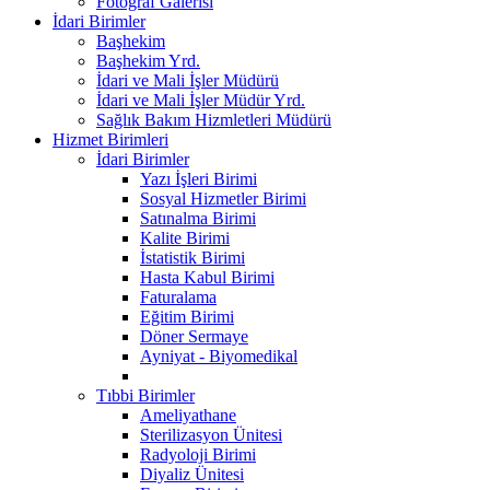
Fotoğraf Galerisi
İdari Birimler
Başhekim
Başhekim Yrd.
İdari ve Mali İşler Müdürü
İdari ve Mali İşler Müdür Yrd.
Sağlık Bakım Hizmletleri Müdürü
Hizmet Birimleri
İdari Birimler
Yazı İşleri Birimi
Sosyal Hizmetler Birimi
Satınalma Birimi
Kalite Birimi
İstatistik Birimi
Hasta Kabul Birimi
Faturalama
Eğitim Birimi
Döner Sermaye
Ayniyat - Biyomedikal
Tıbbi Birimler
Ameliyathane
Sterilizasyon Ünitesi
Radyoloji Birimi
Diyaliz Ünitesi