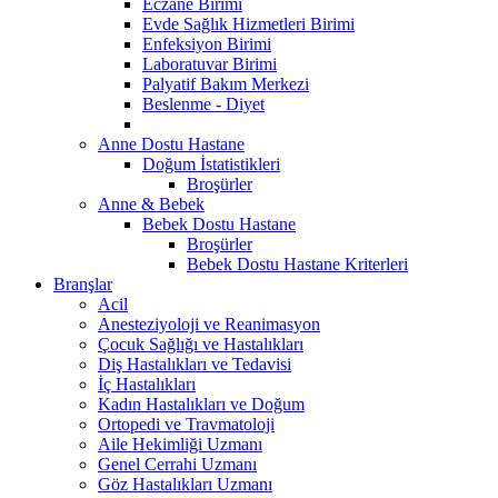
Eczane Birimi
Evde Sağlık Hizmetleri Birimi
Enfeksiyon Birimi
Laboratuvar Birimi
Palyatif Bakım Merkezi
Beslenme - Diyet
Anne Dostu Hastane
Doğum İstatistikleri
Broşürler
Anne & Bebek
Bebek Dostu Hastane
Broşürler
Bebek Dostu Hastane Kriterleri
Branşlar
Acil
Anesteziyoloji ve Reanimasyon
Çocuk Sağlığı ve Hastalıkları
Diş Hastalıkları ve Tedavisi
İç Hastalıkları
Kadın Hastalıkları ve Doğum
Ortopedi ve Travmatoloji
Aile Hekimliği Uzmanı
Genel Cerrahi Uzmanı
Göz Hastalıkları Uzmanı