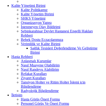
Kalite Yönetimi Birimi
Kalite Politikamız
Kalite Yönetim Birimi
SHKS Yönetimi
Organizasyon Yapısı
İstenmeyen Olay Bildirimi
Şebinkarahisar Devlet Hastanesi Engelli Hakları
Rehberi
Bebek Dostu Eczacılarımıza
Verimlilik ve Kalite Birimi
Sağlık Tesisleri Değerlendirme Ve Geliştirme
Birimi
Hasta Rehberi
Anlaşmalı Kurumlar
Nasıl Muayene Olabilirim
Nasıl Randevu Alabilirim
Refakat Kuralları
Ziyaret Kuralları
Tansiyon Holter ve Ritim Holter İşlemi için
Bilgilendirme
Radyolojik Bilgilendirme
İletişim
Hasta Görüş Öneri Formu
Personel Görüş Ve Öneri Formu