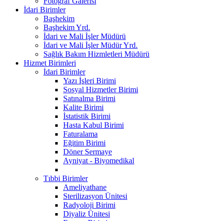
Fotoğraf Galerisi
İdari Birimler
Başhekim
Başhekim Yrd.
İdari ve Mali İşler Müdürü
İdari ve Mali İşler Müdür Yrd.
Sağlık Bakım Hizmletleri Müdürü
Hizmet Birimleri
İdari Birimler
Yazı İşleri Birimi
Sosyal Hizmetler Birimi
Satınalma Birimi
Kalite Birimi
İstatistik Birimi
Hasta Kabul Birimi
Faturalama
Eğitim Birimi
Döner Sermaye
Ayniyat - Biyomedikal
Tıbbi Birimler
Ameliyathane
Sterilizasyon Ünitesi
Radyoloji Birimi
Diyaliz Ünitesi