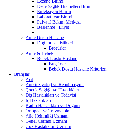
Eczane Birimi
Evde Sağlık Hizmetleri Birimi
Enfeksiyon Birimi
Laboratuvar Birimi
Palyatif Bakım Merkezi
Beslenme - Diyet
Anne Dostu Hastane
Doğum İstatistikleri
Broşürler
Anne & Bebek
Bebek Dostu Hastane
Broşürler
Bebek Dostu Hastane Kriterleri
Branşlar
Acil
Anesteziyoloji ve Reanimasyon
Çocuk Sağlığı ve Hastalıkları
Diş Hastalıkları ve Tedavisi
İç Hastalıkları
Kadın Hastalıkları ve Doğum
Ortopedi ve Travmatoloji
Aile Hekimliği Uzmanı
Genel Cerrahi Uzmanı
Göz Hastalıkları Uzmanı